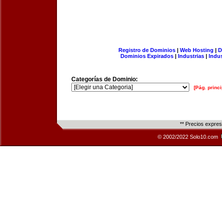
Registro de Dominios
|
Web Hosting
|
D
Dominios Expirados
|
Industrias
|
Indu
Categorías de Dominio:
[Pág. princi
** Precios expre
© 2002/2022 Solo10.com