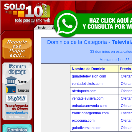
Dominios de la Categoría -
Televis
33 dominios en esta categ
Mostrando 1 de 33
Nombre de Dominio
Precio
guiadetelevision.com
Ofertar
ventadetickets.com
Ofertar
ofertaportv.com
Ofertar
ventatelevisiva.com
Ofertar
entradasenventa.com
Ofertar
tradicionargentina.com
Ofertar
expoguia.com
Ofertar
guiadiversion.com
Ofertar