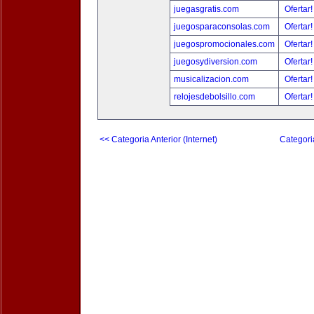
juegasgratis.com
Ofertar
juegosparaconsolas.com
Ofertar
juegospromocionales.com
Ofertar
juegosydiversion.com
Ofertar
musicalizacion.com
Ofertar
relojesdebolsillo.com
Ofertar
<< Categoria Anterior (Internet)
Categori