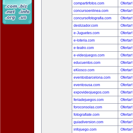
compartirfotos.com
Ofertar
concursoenlinea.com
Ofertar
concursofotografia.com
Ofertar
deslizador.com
Ofertar
e-Juguetes.com
Ofertar
e-loteria.com
Ofertar
e-teatro.com
Ofertar
e-videojuegos.com
Ofertar
educuentos.com
Ofertar
eKiosco.com
Ofertar
eventosbarcelona.com
Ofertar
eventosusa.com
Ofertar
expovideojuegos.com
Ofertar
feriadejuegos.com
Ofertar
foroconsolas.com
Ofertar
fotografiate.com
Ofertar
guiadiversion.com
Ofertar
infojuego.com
Ofertar