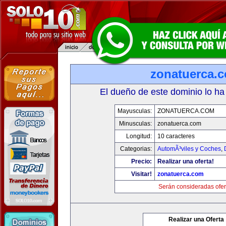
zonatuerca.
El dueño de este dominio lo ha
Mayusculas:
ZONATUERCA.COM
Minusculas:
zonatuerca.com
Longitud:
10 caracteres
Categorias:
AutomÃ³viles y Coches
,
Precio:
Realizar una oferta!
Visitar!
zonatuerca.com
Serán consideradas ofer
Realizar una Oferta