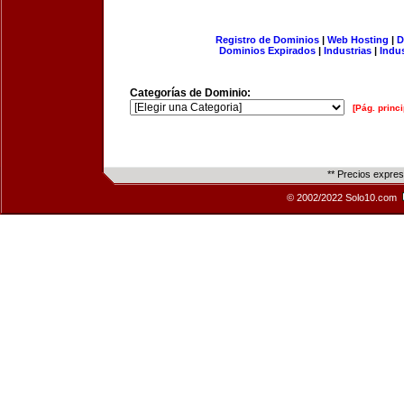
Registro de Dominios
|
Web Hosting
|
D
Dominios Expirados
|
Industrias
|
Indu
Categorías de Dominio:
[Pág. princi
** Precios expre
© 2002/2022 Solo10.com