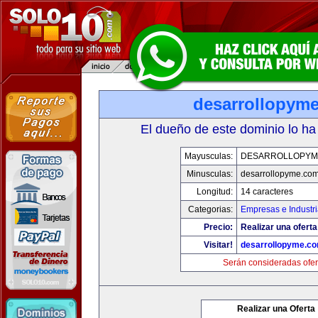
desarrollopym
El dueño de este dominio lo ha
Mayusculas:
DESARROLLOPYM
Minusculas:
desarrollopyme.co
Longitud:
14 caracteres
Categorias:
Empresas e Industr
Precio:
Realizar una oferta
Visitar!
desarrollopyme.c
Serán consideradas ofer
Realizar una Oferta