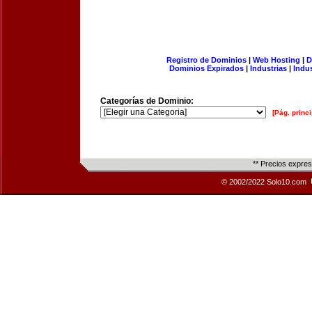
Registro de Dominios
|
Web Hosting
|
D
Dominios Expirados
|
Industrias
|
Indu
Categorías de Dominio:
[Pág. princi
** Precios expre
© 2002/2022 Solo10.com