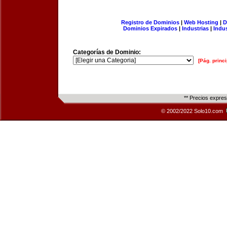
Registro de Dominios
|
Web Hosting
|
D
Dominios Expirados
|
Industrias
|
Indu
Categorías de Dominio:
[Pág. princi
** Precios expre
© 2002/2022 Solo10.com