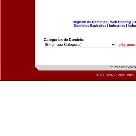
Registro de Dominios
|
Web Hosting
|
D
Dominios Expirados
|
Industrias
|
Indu
Categorías de Dominio:
[Pág. princi
** Precios expre
© 2002/2022 Solo10.com