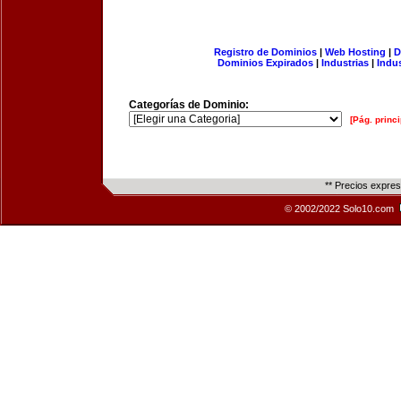
Registro de Dominios
|
Web Hosting
|
D
Dominios Expirados
|
Industrias
|
Indu
Categorías de Dominio:
[Pág. princi
** Precios expre
© 2002/2022 Solo10.com