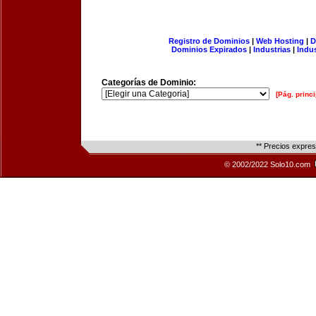
Registro de Dominios
|
Web Hosting
|
D
Dominios Expirados
|
Industrias
|
Indu
Categorías de Dominio:
[Pág. princi
** Precios expre
© 2002/2022 Solo10.com