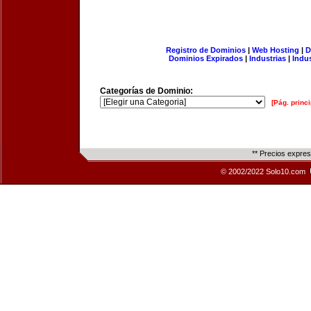
Registro de Dominios
|
Web Hosting
|
D
Dominios Expirados
|
Industrias
|
Indu
Categorías de Dominio:
[Pág. princi
** Precios expre
© 2002/2022 Solo10.com