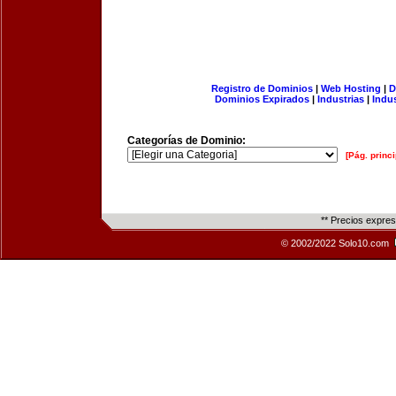
Registro de Dominios
|
Web Hosting
|
D
Dominios Expirados
|
Industrias
|
Indu
Categorías de Dominio:
[Pág. princi
** Precios expre
© 2002/2022 Solo10.com