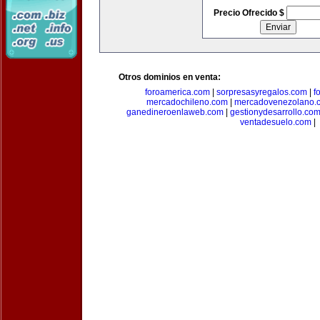
Precio Ofrecido $
Otros dominios en venta:
foroamerica.com
|
sorpresasyregalos.com
|
f
mercadochileno.com
|
mercadovenezolano.
ganedineroenlaweb.com
|
gestionydesarrollo.co
ventadesuelo.com
|