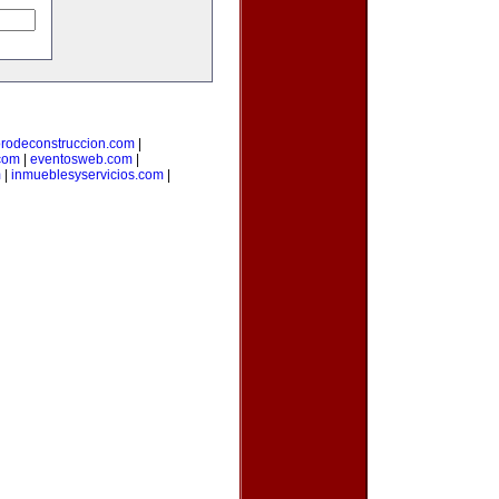
orodeconstruccion.com
|
com
|
eventosweb.com
|
m
|
inmueblesyservicios.com
|