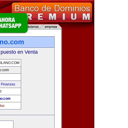
ano.com
 puesto en Venta
OLANO.COM
o.com
 Finanzas
!
no.com
tas