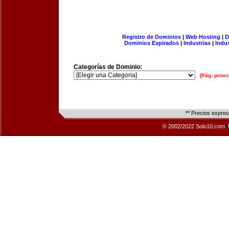
Registro de Dominios
|
Web Hosting
|
D
Dominios Expirados
|
Industrias
|
Indu
Categorías de Dominio:
[Pág. princi
** Precios expre
© 2002/2022 Solo10.com