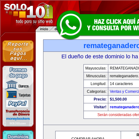
remateganader
El dueño de este dominio lo ha
Mayusculas:
REMATEGANAD
Minusculas:
remateganadero
Longitud:
14 caracteres
Categorias:
Ventas y Comerci
Precio:
$1,500.00
Visitar!
remateganader
Serán consideradas ofer
R