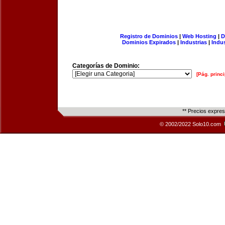
Registro de Dominios
|
Web Hosting
|
D
Dominios Expirados
|
Industrias
|
Indu
Categorías de Dominio:
[Pág. princi
** Precios expre
© 2002/2022 Solo10.com