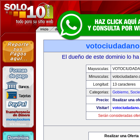
votociudadan
El dueño de este dominio lo ha
Mayusculas:
VOTOCIUDAD
Minusculas:
votociudadano
Longitud:
13 caracteres
Categorias:
Gobierno
,
Soci
Precio:
Realizar una of
Visitar!
votociudadano
Serán consideradas ofer
Realizar una Oferta