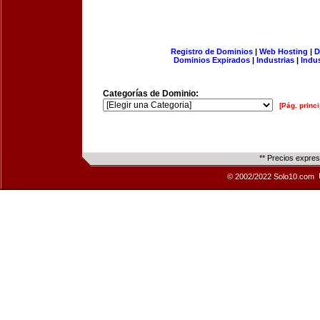
Registro de Dominios
|
Web Hosting
|
D
Dominios Expirados
|
Industrias
|
Indu
Categorías de Dominio:
[Pág. princi
** Precios expre
© 2002/2022 Solo10.com