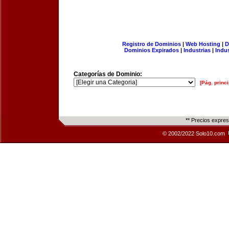
Registro de Dominios
|
Web Hosting
|
D
Dominios Expirados
|
Industrias
|
Indu
Categorías de Dominio:
[Pág. princi
** Precios expre
© 2002/2022 Solo10.com