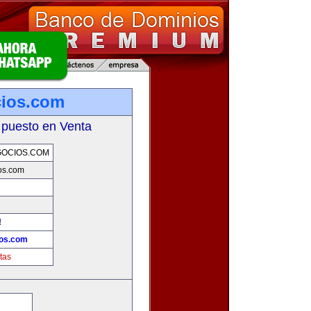
cios.com
 puesto en Venta
GOCIOS.COM
os.com
!
ios.com
tas