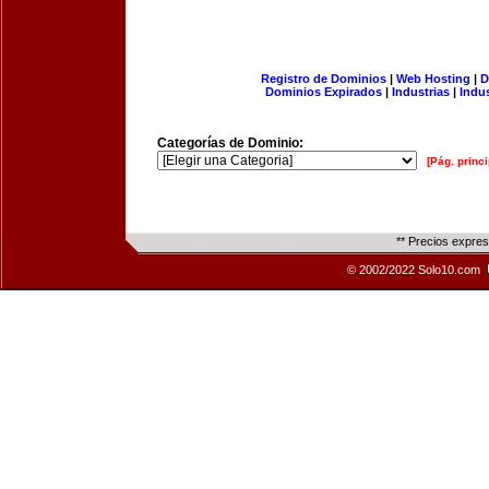
Registro de Dominios
|
Web Hosting
|
D
Dominios Expirados
|
Industrias
|
Indu
Categorías de Dominio:
[Pág. princi
** Precios expre
© 2002/2022 Solo10.com