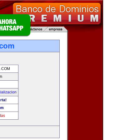
.com
.COM
m
ializacion
rta!
om
tas