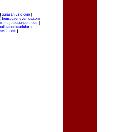
|
guiasanjusto.com
|
|
logisticaeneventos.com
|
m
|
negociosenperu.com
|
noticiasentucelular.com
|
svilla.com
|