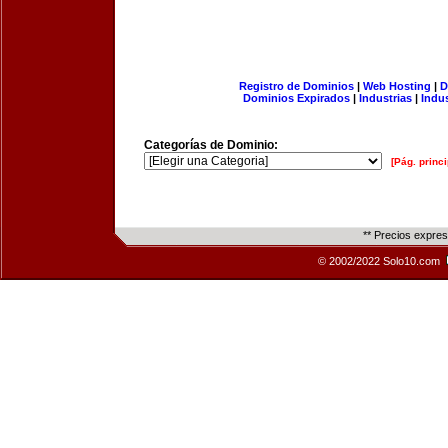
Registro de Dominios
|
Web Hosting
|
D
Dominios Expirados
|
Industrias
|
Indu
Categorías de Dominio:
[Pág. princi
** Precios expre
© 2002/2022 Solo10.com