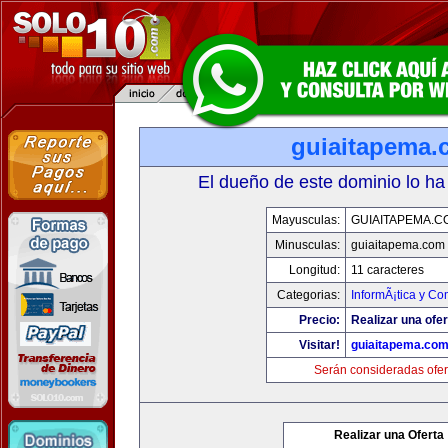
guiaitapema.
El dueño de este dominio lo ha
Mayusculas:
GUIAITAPEMA.C
Minusculas:
guiaitapema.com
Longitud:
11 caracteres
Categorias:
InformÃ¡tica y C
Precio:
Realizar una ofer
Visitar!
guiaitapema.co
Serán consideradas ofer
Realizar una Oferta