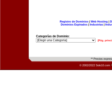
Registro de Dominios
|
Web Hosting
|
D
Dominios Expirados
|
Industrias
|
Indu
Categorías de Dominio:
[Pág. princi
** Precios expre
© 2002/2022 Solo10.com