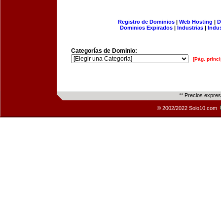
Registro de Dominios
|
Web Hosting
|
D
Dominios Expirados
|
Industrias
|
Indu
Categorías de Dominio:
[Pág. princi
** Precios expre
© 2002/2022 Solo10.com