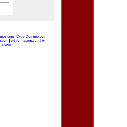
nios.com
|
CyberDominio.com
or.com
|
e-Informacion.com
|
e-
sta.com
|