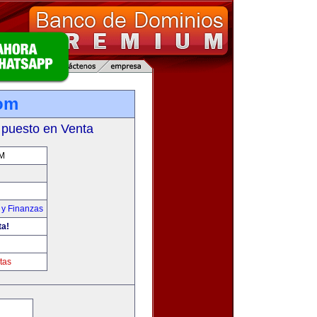
com
 puesto en Venta
M
 y Finanzas
ta!
tas