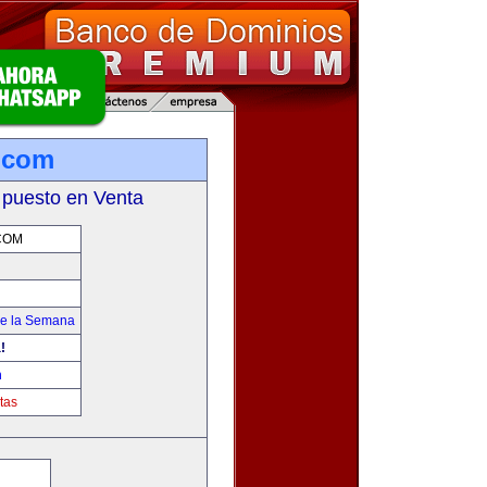
.com
 puesto en Venta
COM
de la Semana
!
m
tas