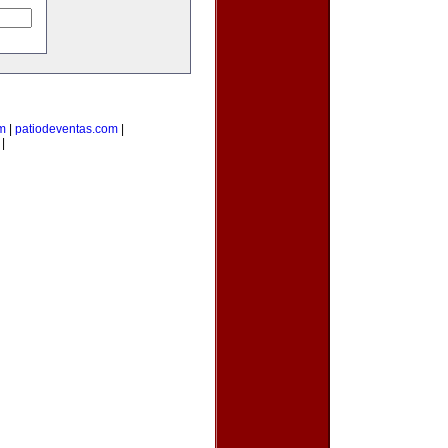
m
|
patiodeventas.com
|
|